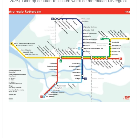
2026). Door op de kaart te klikken wordt de metrokaart uitvergroot.