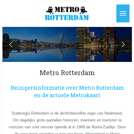
Ga
direct
naar
de
hoofdinhoud
Metro Rotterdam
Reizigersinformatie over Metro Rotterdam
en de actuele Metrokaart
Stadsregio Rotterdam is de dichtstbevolkte regio van Nederland.
Om dagelijks grote aantallen forenzen, inwoners en toeristen te
voorzien van snel vervoer opende al in 1968 de Noord-Zuidlijn. Door
de jaren heen openden er nog vier lijnen. Momenteel is Metro